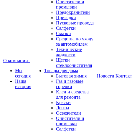
Очистители и
промывки
Предохранители
Присадки
Пусковые провода
Салфетки
Смазки
Средства по уходу
за автомобилем
Технические
жидкости
Щетки
О компании
стеклоочистителя
Мы
Товары для дома
сегодня
Бытовая химия
Новости
Контак
Наша
Газ и газовые
история
горелки
Клеи и средства
для ремонта
Краски
Ленты
Освежители
Очистители и
промывки
Салфетки