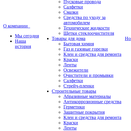
Пусковые провода
Салфетки
Смазки
Средства по уходу за
автомобилем
О компании
Технические жидкости
Щетки стеклоочистителя
Мы сегодня
Товары для дома
Но
Наша
Бытовая химия
история
Газ и газовые горелки
Клеи и средства для ремонта
Краски
Ленты
Освежители
Очистители и промывки
Салфетки
Стрейч-пленки
Строительные товары
Абразивные материалы
Антикоррозионные средства
Герметики
Защитные покрытия
Клеи и средства для ремонта
Краски
Ленты