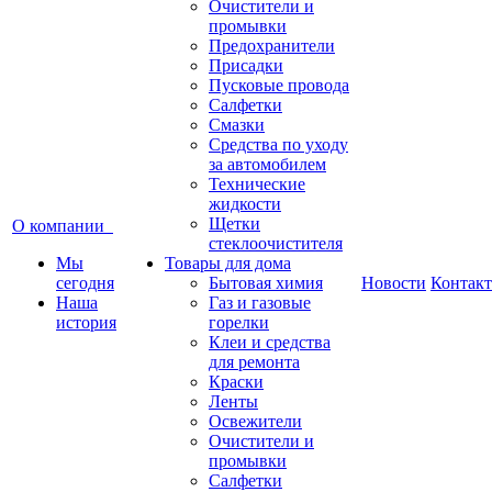
Очистители и
промывки
Предохранители
Присадки
Пусковые провода
Салфетки
Смазки
Средства по уходу
за автомобилем
Технические
жидкости
Щетки
О компании
стеклоочистителя
Мы
Товары для дома
сегодня
Бытовая химия
Новости
Контак
Наша
Газ и газовые
история
горелки
Клеи и средства
для ремонта
Краски
Ленты
Освежители
Очистители и
промывки
Салфетки